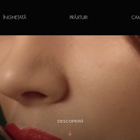
ÎNGHEȚATĂ
PRĂJITURI
CAM
DESCOPERĂ