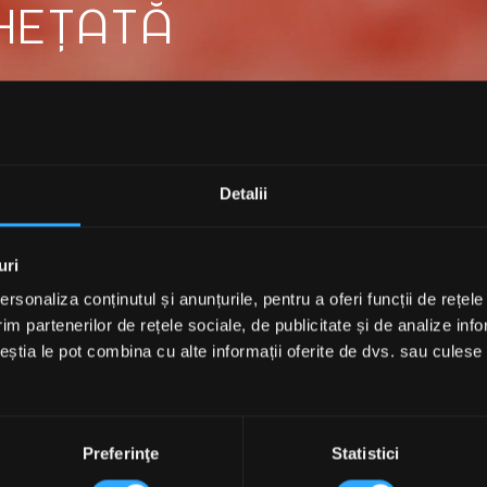
HEȚATĂ
ce cu texturi perfect cremoase.
gățit cu piure de fructe, apă și un
tație la bucurie. Aici, înghețata nu
Detalii
care o poți savura zilnic, fără nicio
uri
rsonaliza conținutul și anunțurile, pentru a oferi funcții de rețele
im partenerilor de rețele sociale, de publicitate și de analize info
ceștia le pot combina cu alte informații oferite de dvs. sau culese î
Preferinţe
Statistici