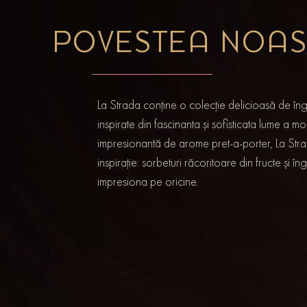
POVESTEA NOA
La Strada conține o colecție delicioasă de înghe
inspirate din fascinanta și sofisticata lume a m
impresionantă de arome pret-a-porter, La Strad
inspirație: sorbeturi răcoritoare din fructe și î
impresiona pe oricine.