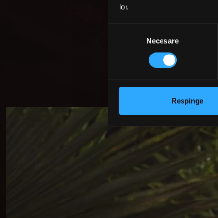
lor.
Selecția
Necesare
consimțământului
Respinge