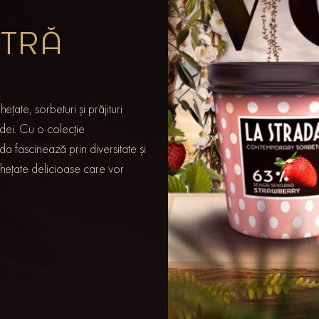
STRĂ
țate, sorbeturi și prăjituri
odei. Cu o colecție
a fascinează prin diversitate și
nghețate delicioase care vor