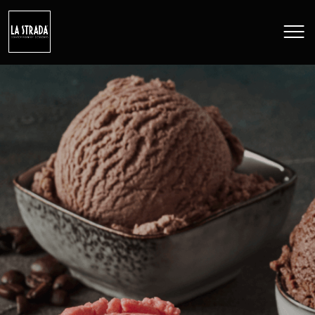
ABOUT US
ICECREAM
CAKES
CAMPAIGNS
CONTACT
Language
RO
EN