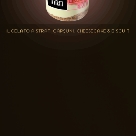
IL GELATO A STRATI CĂPȘUNI, CHEESECAKE & BISCUIȚI