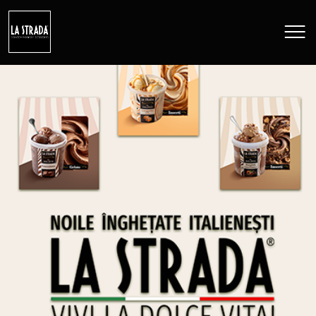
ABOUT US
ICECREAM
CAKES
CAMPAIGNS
CONTACT
Language
RO
EN