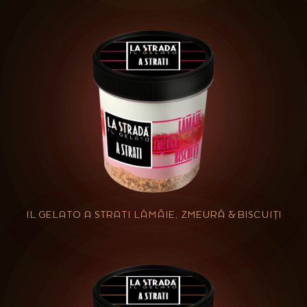
IL GELATO A STRATI LĂMÂIE, ZMEURĂ & BISCUIȚI