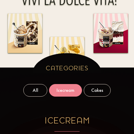
Find us on social media
CATEGORIES
All
Icecream
Cakes
ICECREAM