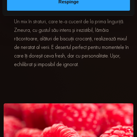
Respinge
Un mix în straturi, care te-a cucerit de la prima linguriță.
Zmeura, cu gustul său intens și irezistibil, lămâia
răcoritoare, alături de biscuiții crocanți, realizează mixul
de neratat al verii. E desertul perfect pentru momentele în
care îți doreșit ceva fresh, dar cu personalitate. Ușor,
echilibrat și imposibil de ignorat.