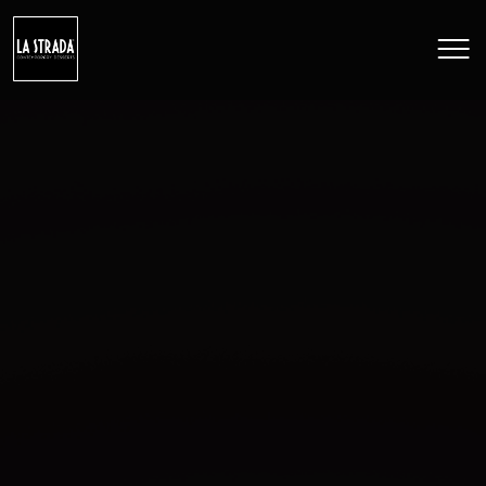
DESPRE NOI
ÎNGHEȚATĂ
PRĂJITURI
CAMPANII
CONTACT
Limba
RO
EN