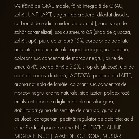
9% (făină de GRÂU moale, făină integrală de GRÂU,
zahăr, UNT (LAPTE), agenți de creștere [difosfat disodic,
carbonat de sodiu, amidon de porumb], sare, sirop de
zahăr caramelizat), sos cu zmeură 6% (sirop de glucoză,
zahăr, apă, piure de zmeură 15%, corector de aciditate:
acid citric; arome naturale, agent de îngroșare: pectină;
colorant: suc concentrat de morcov negru), piure de
zmeură 4%, suc de lămâie 3,2%, sirop de glucoză, ulei de
nucă de cocos, dextroză, LACTOZĂ, proteine din LAPTE,
aromă naturală de lămâie, colorant: suc concentrat de
morcov negru; arome naturale, stabilizator: polidextroză;
emulsifant: mono- și digliceride ale acizilor grași;
stabilizatori: gumă din semințe de carruba, gumă de
celuloză, caragenan, pectină; regulator de aciditate: acid
citric. Produsul poate conține: NUCI (FISTIC, ALUNE,
MIGDALE, NUCI), ARAHIDE, OU, SOIA, MUȘTAR.