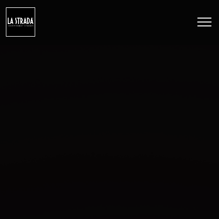
DESPRE NOI
ÎNGHEȚATĂ
PRĂJITURI
CAMPANII
CONTACT
Limba
RO
EN