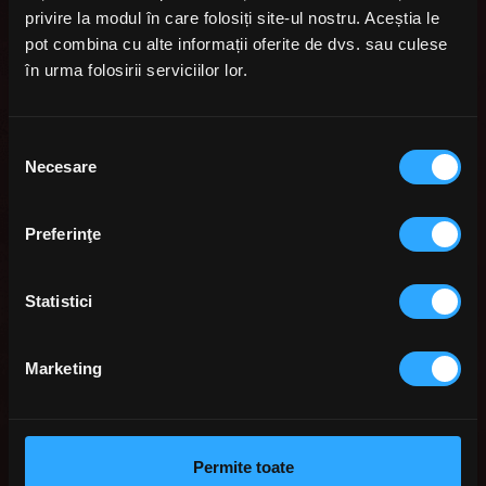
privire la modul în care folosiți site-ul nostru. Aceștia le
pot combina cu alte informații oferite de dvs. sau culese
în urma folosirii serviciilor lor.
Selecția
Necesare
consimțământului
CAFEA INDIANĂ
Preferinţe
Înghețata de vanilia și cafea indiană, un deliciu răcoritor
Statistici
pentru toți iubitorii de cafea. Este o înghețată savuroasă cu
incluziuni de cafea indiană și glazură de ciocolată
Marketing
belgiană cu lapte. Pe scurt, un mix dulce de bună
dispoziție. Ideal oricând.
Permite toate