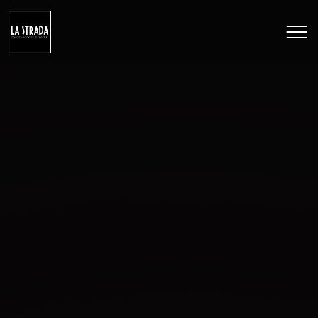
DESPRE NOI
ÎNGHEȚATĂ
PRĂJITURI
CAMPANII
CONTACT
Limba
RO
EN